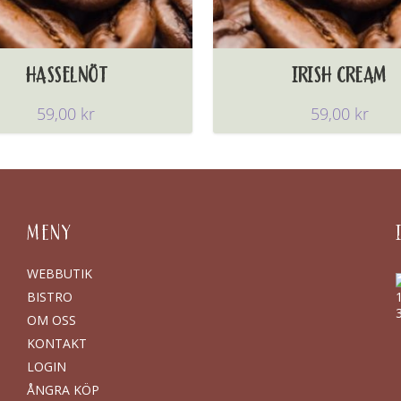
HASSELNÖT
IRISH CREAM
59,00
kr
59,00
kr
MENY
WEBBUTIK
BISTRO
OM OSS
KONTAKT
LOGIN
ÅNGRA KÖP