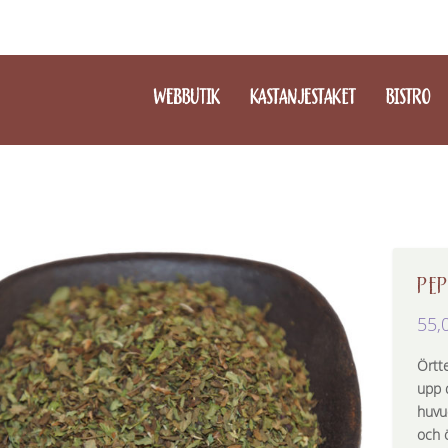
WEBBUTIK
KASTANJESTAKET
BISTRO
PE
55,
Örtt
upp 
huvu
och 