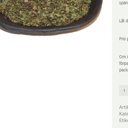
spän
Låt d
Pris 
Om i
förp
pack
Pepp
män
Arti
Kat
Etik