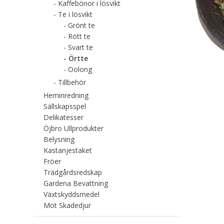
Kaffebönor i lösvikt
Te i lösvikt
Grönt te
Rött te
Svart te
Örtte
Oolong
Tillbehör
Heminredning
Sällskapsspel
Delikatesser
Öjbro Ullprodukter
Belysning
Kastanjestaket
Fröer
Trädgårdsredskap
Gardena Bevattning
Växtskyddsmedel
Mot Skadedjur