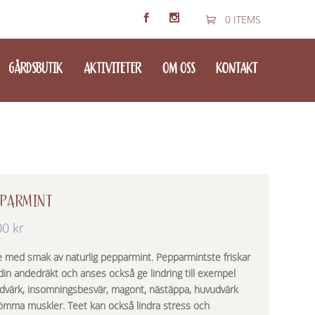
0 ITEMS
GÅRDSBUTIK
AKTIVITETER
OM OSS
KONTAKT
PPARMINT
00
kr
e med smak av naturlig pepparmint. Pepparmintste friskar
din andedräkt och anses också ge lindring till exempel
dvärk, insomningsbesvär, magont, nästäppa, huvudvärk
ömma muskler. Teet kan också lindra stress och