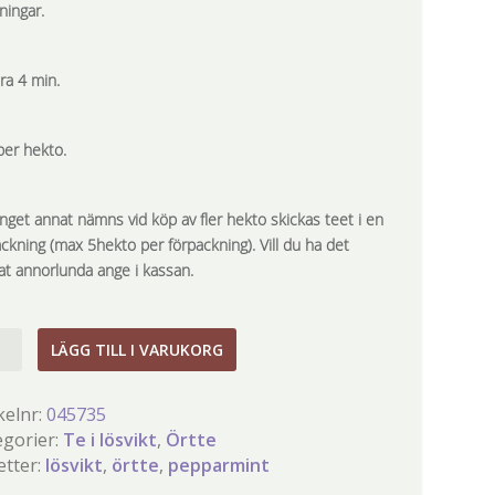
ningar.
ra 4 min.
per hekto.
nget annat nämns vid köp av fler hekto skickas teet i en
ackning (max 5hekto per förpackning). Vill du ha det
at annorlunda ange i kassan.
armint
LÄGG TILL I VARUKORG
gd
kelnr:
045735
egorier:
Te i lösvikt
,
Örtte
etter:
lösvikt
,
örtte
,
pepparmint