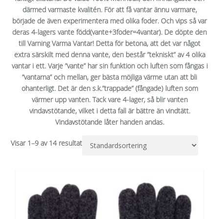
därmed varmaste kvalitén. För att få vantar ännu varmare,
började de även experimentera med olika foder. Och vips så var
deras 4-lagers vante född(vante+3foder=4vantar). De döpte den
till Varning Varma Vantar! Detta för betona, att det var något
extra särskilt med denna vante, den består ”tekniskt” av 4 olika
vantar i ett. Varje ”vante” har sin funktion och luften som fångas i
”vantarna” och mellan, ger bästa möjliga värme utan att bli
ohanterligt. Det är den s.k.”trappade” (fångade) luften som
värmer upp vanten. Tack vare 4-lager, så blir vanten
vindavstötande, vilket i detta fall är bättre än vindtätt.
Vindavstötande låter handen andas.
Visar 1–9 av 14 resultat