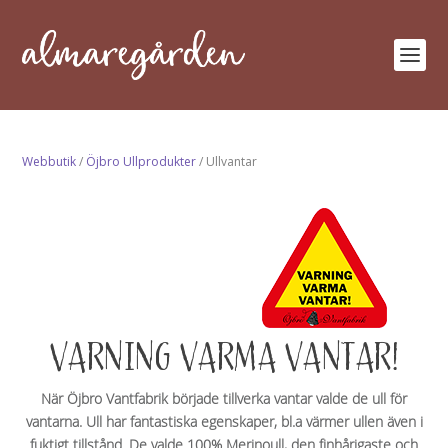
Webbutik
/
Öjbro Ullprodukter
/ Ullvantar
VARNING VARMA VANTAR!
När Öjbro Vantfabrik började tillverka vantar valde de ull för
vantarna. Ull har fantastiska egenskaper, bl.a värmer ullen även i
fuktigt tillstånd. De valde
100% Merinoull
, den finhårigaste och