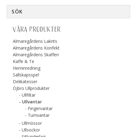
VÅRA PRODUKTER
Almaregårdens Lakrits
Almaregårdens Konfekt
Almaregårdens Skafferi
Kaffe & Te
Heminredning
Sällskapsspel
Delikatesser
Öjbro Ullprodukter
Ullfiltar
Ullvantar
Fingervantar
Tumvantar
Ullmössor
Ullsockor
Sittunderlag