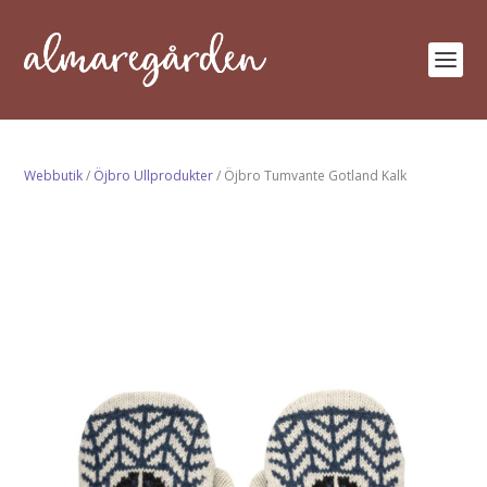
Webbutik
/
Öjbro Ullprodukter
/ Öjbro Tumvante Gotland Kalk