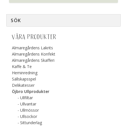
VÅRA PRODUKTER
Almaregårdens Lakrits
Almaregårdens Konfekt
Almaregårdens Skafferi
Kaffe & Te
Heminredning
Sällskapsspel
Delikatesser
Öjbro Ullprodukter
Ullfiltar
Ullvantar
Ullmössor
Ullsockor
Sittunderlag