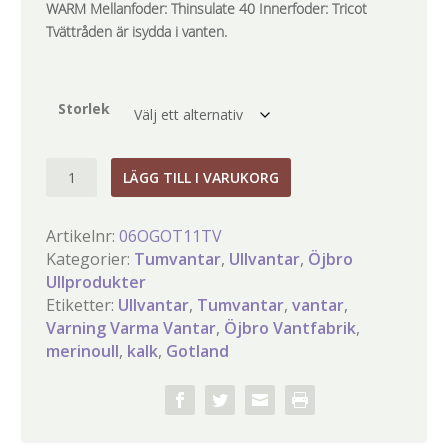
WARM Mellanfoder: Thinsulate 40 Innerfoder: Tricot
Tvättråden är isydda i vanten.
Storlek
Öjbro
LÄGG TILL I VARUKORG
Tumvante
Gotland
Artikelnr:
06OGOT11TV
Kalk
Kategorier:
Tumvantar
,
Ullvantar
,
Öjbro
mängd
Ullprodukter
Etiketter:
Ullvantar
,
Tumvantar
,
vantar
,
Varning Varma Vantar
,
Öjbro Vantfabrik
,
merinoull
,
kalk
,
Gotland