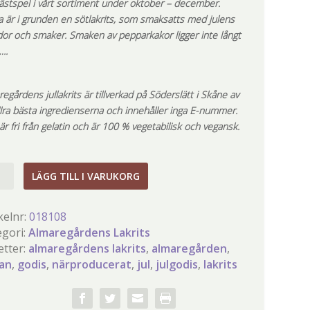
gästspel i vårt sortiment under oktober – december.
a är i grunden en sötlakrits, som smaksatts med julens
dor och smaker. Smaken av pepparkakor ligger inte långt
..
egårdens jullakrits är tillverkad på Söderslätt i Skåne av
llra bästa ingredienserna och innehåller inga E-nummer.
r fri från gelatin och är 100 % vegetabilisk och vegansk.
krits
LÄGG TILL I VARUKORG
gd
kelnr:
018108
egori:
Almaregårdens Lakrits
etter:
almaregårdens lakrits
,
almaregården
,
an
,
godis
,
närproducerat
,
jul
,
julgodis
,
lakrits