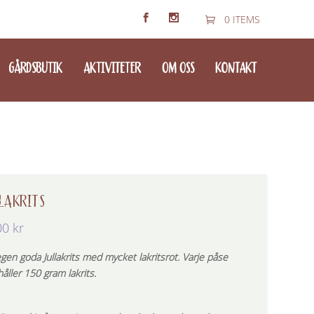
0 ITEMS
GÅRDSBUTIK
AKTIVITETER
OM OSS
KONTAKT
LAKRITS
00
kr
gen goda Jullakrits med mycket lakritsrot. Varje påse
åller 150 gram lakrits.