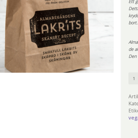
Ett 
Dett
kryd
bort…
Almar
de a
Den ä
Julla
män
Arti
Kat
Etik
veg