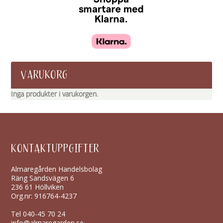
VARUKORG
Inga produkter i varukorgen.
KONTAKTUPPGIFTER
Almaregården Handelsbolag
Räng Sandsvägen 6
236 61 Höllviken
Org.nr: 916764-4237
Tel
040-45 70 24
info@almaregarden.se