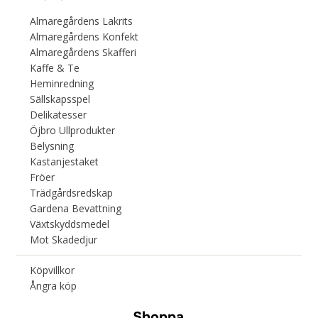
Almaregårdens Lakrits
Almaregårdens Konfekt
Almaregårdens Skafferi
Kaffe & Te
Heminredning
Sällskapsspel
Delikatesser
Öjbro Ullprodukter
Belysning
Kastanjestaket
Fröer
Trädgårdsredskap
Gardena Bevattning
Växtskyddsmedel
Mot Skadedjur
Köpvillkor
Ångra köp