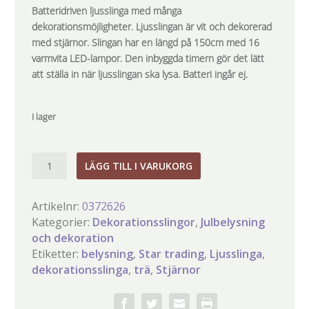
Batteridriven ljusslinga med många
dekorationsmöjligheter. Ljusslingan är vit och dekorerad
med stjärnor. Slingan har en längd på 150cm med 16
varmvita LED-lampor. Den inbyggda timern gör det lätt
att ställa in när ljusslingan ska lysa. Batteri ingår ej.
I lager
Dekorationsslinga
LÄGG TILL I VARUKORG
Nature
Stjärnor
Artikelnr:
0372626
mängd
Kategorier:
Dekorationsslingor
,
Julbelysning
och dekoration
Etiketter:
belysning
,
Star trading
,
Ljusslinga
,
dekorationsslinga
,
trä
,
Stjärnor