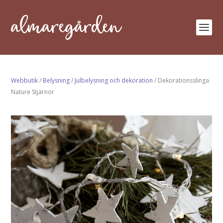
Webbutik
/
Belysning
/
Julbelysning och dekoration
/ Dekorationsslinga
Nature Stjärnor