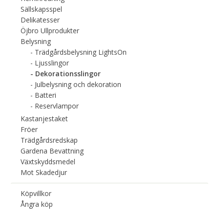
Sällskapsspel
Delikatesser
Öjbro Ullprodukter
Belysning
Trädgårdsbelysning LightsOn
Ljusslingor
Dekorationsslingor
Julbelysning och dekoration
Batteri
Reservlampor
Kastanjestaket
Fröer
Trädgårdsredskap
Gardena Bevattning
Växtskyddsmedel
Mot Skadedjur
Köpvillkor
Ångra köp