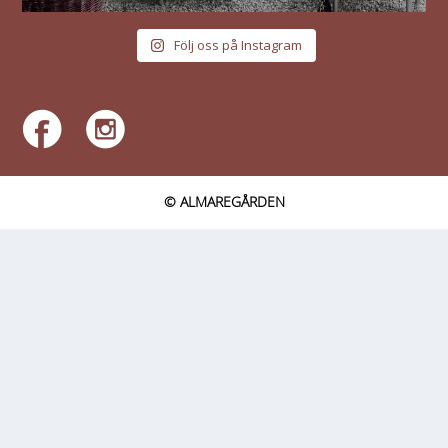
Följ oss på Instagram
© ALMAREGÅRDEN