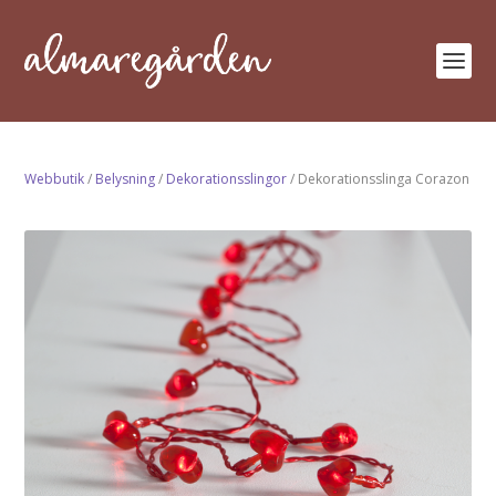
Webbutik
/
Belysning
/
Dekorationsslingor
/ Dekorationsslinga Corazon