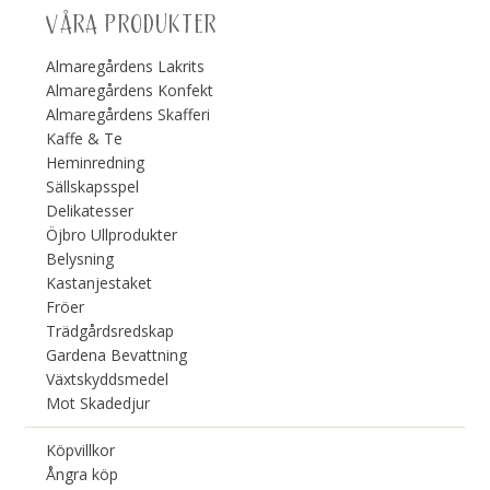
VÅRA PRODUKTER
Almaregårdens Lakrits
Almaregårdens Konfekt
Almaregårdens Skafferi
Kaffe & Te
Heminredning
Sällskapsspel
Delikatesser
Öjbro Ullprodukter
Belysning
Kastanjestaket
Fröer
Trädgårdsredskap
Gardena Bevattning
Växtskyddsmedel
Mot Skadedjur
Köpvillkor
Ångra köp