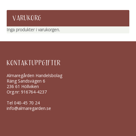
VARUKORG
Inga produkter i varukorgen.
KONTAKTUPPGIFTER
Almaregården Handelsbolag
Räng Sandsvägen 6
236 61 Höllviken
Org.nr: 916764-4237
Tel
040-45 70 24
info@almaregarden.se