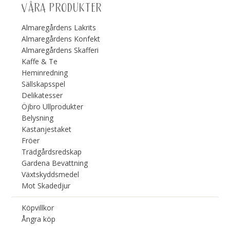
VÅRA PRODUKTER
Almaregårdens Lakrits
Almaregårdens Konfekt
Almaregårdens Skafferi
Kaffe & Te
Heminredning
Sällskapsspel
Delikatesser
Öjbro Ullprodukter
Belysning
Kastanjestaket
Fröer
Trädgårdsredskap
Gardena Bevattning
Växtskyddsmedel
Mot Skadedjur
Köpvillkor
Ångra köp