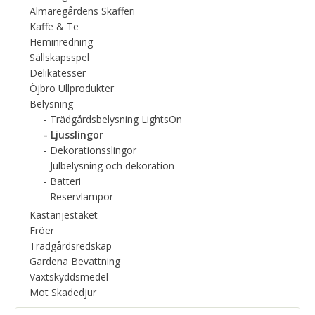
Almaregårdens Skafferi
Kaffe & Te
Heminredning
Sällskapsspel
Delikatesser
Öjbro Ullprodukter
Belysning
Trädgårdsbelysning LightsOn
Ljusslingor
Dekorationsslingor
Julbelysning och dekoration
Batteri
Reservlampor
Kastanjestaket
Fröer
Trädgårdsredskap
Gardena Bevattning
Växtskyddsmedel
Mot Skadedjur