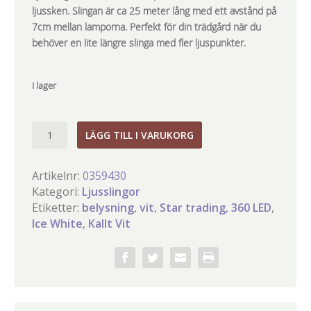
ljussken. Slingan är ca 25 meter lång med ett avstånd på
7cm mellan lamporna. Perfekt för din trädgård när du
behöver en lite längre slinga med fler ljuspunkter.
I lager
Ljusslinga
LÄGG TILL I VARUKORG
Crispy
Ice
Artikelnr:
0359430
White
Kategori:
Ljusslingor
360
Etiketter:
belysning
,
vit
,
Star trading
,
360 LED
,
LED
Ice White
,
Kallt Vit
mängd