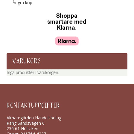
Ångra köp
VARUKORG
Inga produkter i varukorgen.
KONTAKTUPPGIFTER
Almaregården Handelsbolag
Räng Sandsvägen 6
236 61 Höllviken
Org.nr: 916764-4237