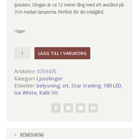
ljussken. Slingan är ca 12 meter lång med ett avstånd på
7cm mellan lamporna. Perfekt för din trädgård.
I lager
Ljusslinga
LÄGG TILL I VARUKORG
Crispy
Ice
Artikelnr:
0359435
White
Kategori:
Ljusslingor
180
Etiketter:
belysning
,
vit
,
Star trading
,
180 LED
,
LED
Ice White
,
Kallt Vit
mängd
BESKRIVNING