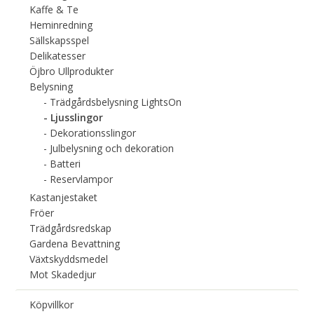
Kaffe & Te
Heminredning
Sällskapsspel
Delikatesser
Öjbro Ullprodukter
Belysning
Trädgårdsbelysning LightsOn
Ljusslingor
Dekorationsslingor
Julbelysning och dekoration
Batteri
Reservlampor
Kastanjestaket
Fröer
Trädgårdsredskap
Gardena Bevattning
Växtskyddsmedel
Mot Skadedjur
Köpvillkor