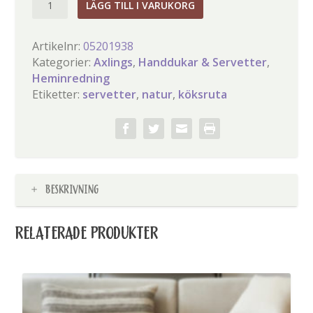
LÄGG TILL I VARUKORG
Pappservett
Köksruta
Artikelnr:
05201938
natur
Kategorier:
Axlings
,
Handdukar & Servetter
,
mängd
Heminredning
Etiketter:
servetter
,
natur
,
köksruta
BESKRIVNING
RELATERADE PRODUKTER