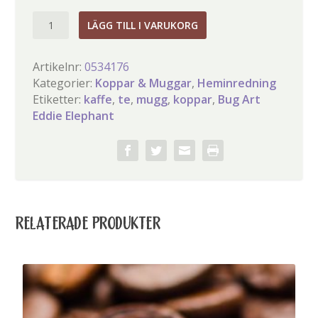
Bug
LÄGG TILL I VARUKORG
Art
Eddie
Artikelnr:
0534176
Elephant
Kategorier:
Koppar & Muggar
,
Heminredning
Mugg
Etiketter:
kaffe
,
te
,
mugg
,
koppar
,
Bug Art
mängd
Eddie Elephant
RELATERADE PRODUKTER