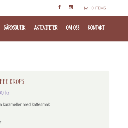
0 ITEMS
GÅRDSBUTIK
AKTIVITETER
OM OSS
KONTAKT
FEE DROPS
00
kr
a karameller med kaffesmak
r