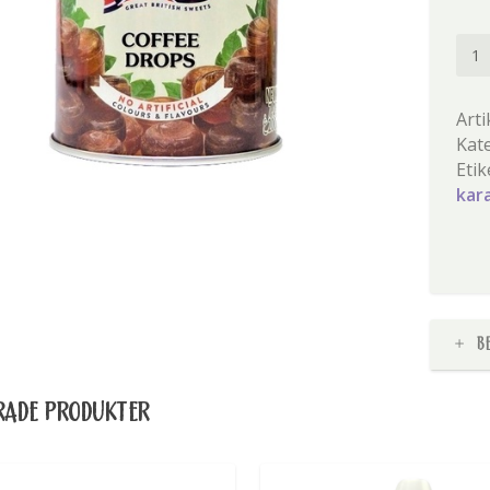
Coff
drop
män
Arti
Kat
Etik
kar
B
RADE PRODUKTER