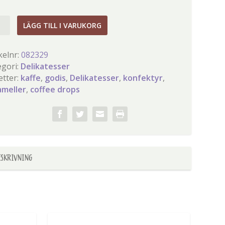
ee
LÄGG TILL I VARUKORG
s
gd
kelnr:
082329
egori:
Delikatesser
etter:
kaffe
,
godis
,
Delikatesser
,
konfektyr
,
ameller
,
coffee drops
ESKRIVNING