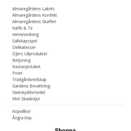
Almaregårdens Lakrits
Almaregårdens Konfekt
Almaregårdens Skafferi
Kaffe & Te
Heminredning
Sällskapsspel
Delikatesser
Öjbro Ullprodukter
Belysning
Kastanjestaket
Fröer
Trädgårdsredskap
Gardena Bevattning
Växtskyddsmedel
Mot Skadedjur
Köpvillkor
Ångra köp