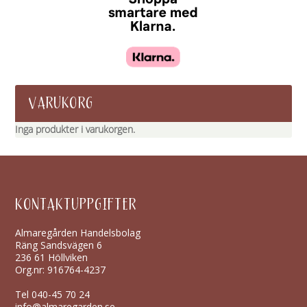
VARUKORG
Inga produkter i varukorgen.
KONTAKTUPPGIFTER
Almaregården Handelsbolag
Räng Sandsvägen 6
236 61 Höllviken
Org.nr: 916764-4237
Tel
040-45 70 24
info@almaregarden.se