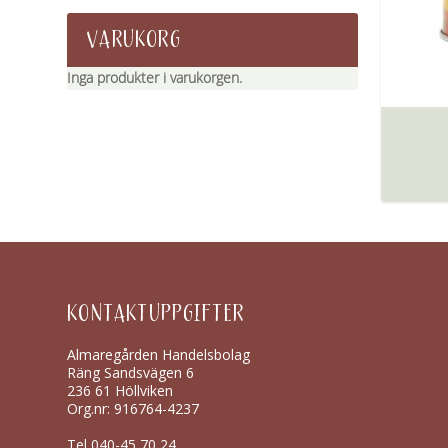
VARUKORG
Inga produkter i varukorgen.
KONTAKTUPPGIFTER
Almaregården Handelsbolag
Räng Sandsvägen 6
236 61 Höllviken
Org.nr: 916764-4237
Tel
040-45 70 24