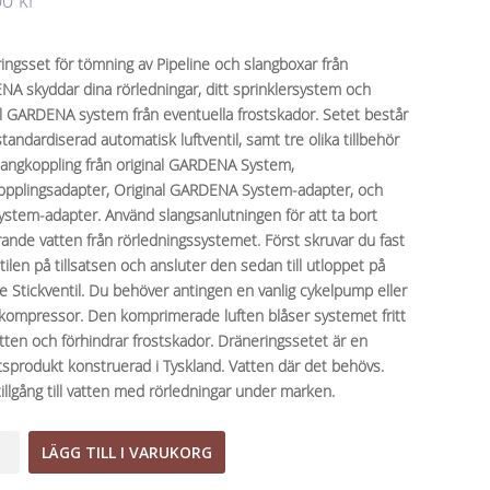
00
kr
ingsset för tömning av Pipeline och slangboxar från
A skyddar dina rörledningar, ditt sprinklersystem och
al GARDENA system från eventuella frostskador. Setet består
tandardiserad automatisk luftventil, samt tre olika tillbehör
angkoppling från original GARDENA System,
opplingsadapter, Original GARDENA System-adapter, och
System-adapter. Använd slangsanlutningen för att ta bort
rande vatten från rörledningssystemet. Först skruvar du fast
tilen på tillsatsen och ansluter den sedan till utloppet på
ne Stickventil. Du behöver antingen en vanlig cykelpump eller
tkompressor. Den komprimerade luften blåser systemet fritt
atten och förhindrar frostskador. Dräneringssetet är en
etsprodukt konstruerad i Tyskland. Vatten där det behövs.
tillgång till vatten med rörledningar under marken.
ingsset
LÄGG TILL I VARUKORG