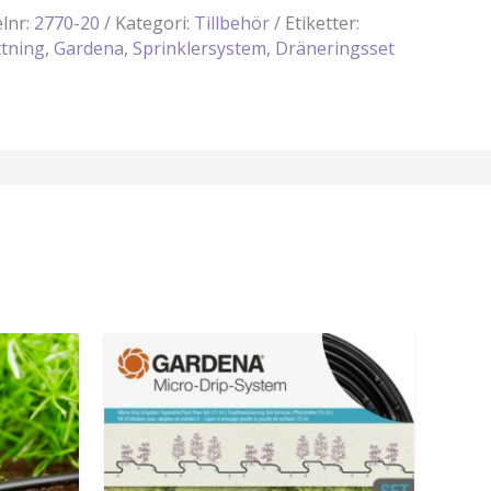
ng
elnr:
2770-20
Kategori:
Tillbehör
Etiketter:
tning
,
Gardena
,
Sprinklersystem
,
Dräneringsset
ne
oxar
d