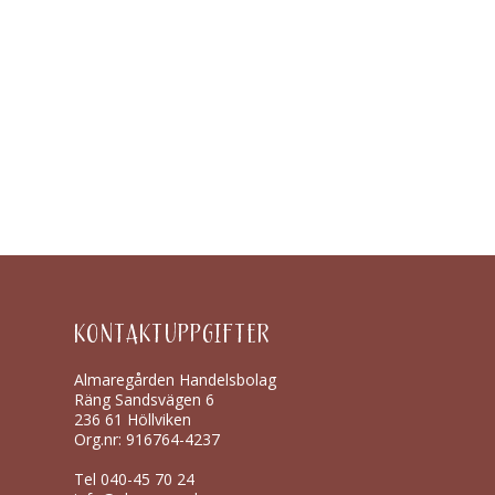
KONTAKTUPPGIFTER
Almaregården Handelsbolag
Räng Sandsvägen 6
236 61 Höllviken
Org.nr: 916764-4237
Tel
040-45 70 24