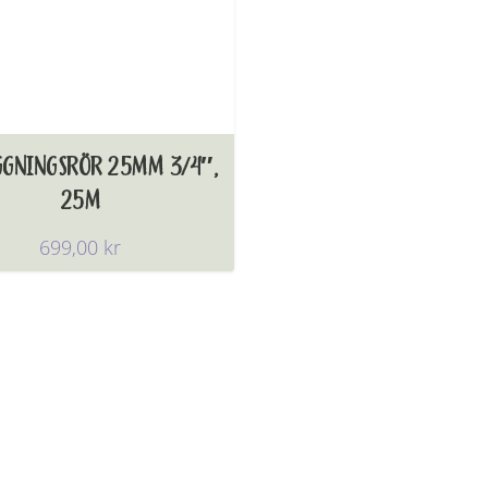
GNINGSRÖR 25MM 3/4″,
25M
699,00
kr