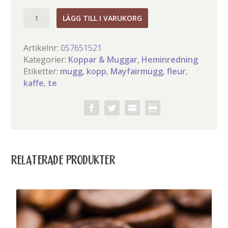
Fleur
LÄGG TILL I VARUKORG
Mayfairmugg
mängd
Artikelnr:
057651521
Kategorier:
Koppar & Muggar
,
Heminredning
Etiketter:
mugg
,
kopp
,
Mayfairmugg
,
fleur
,
kaffe
,
te
RELATERADE PRODUKTER