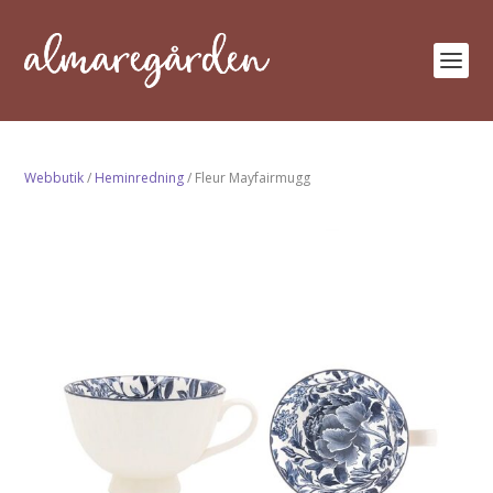
Webbutik
/
Heminredning
/ Fleur Mayfairmugg