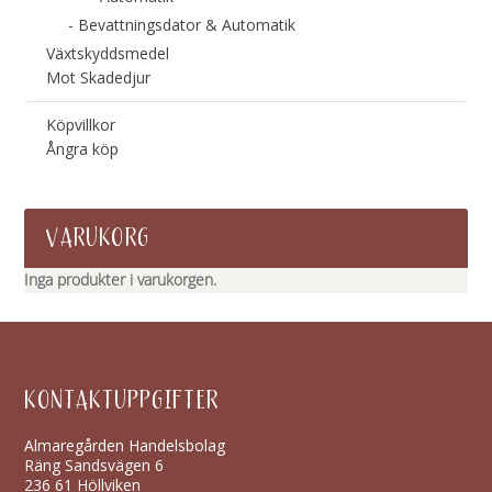
Bevattningsdator & Automatik
Växtskyddsmedel
Mot Skadedjur
Köpvillkor
Ångra köp
VARUKORG
Inga produkter i varukorgen.
KONTAKTUPPGIFTER
Almaregården Handelsbolag
Räng Sandsvägen 6
236 61 Höllviken