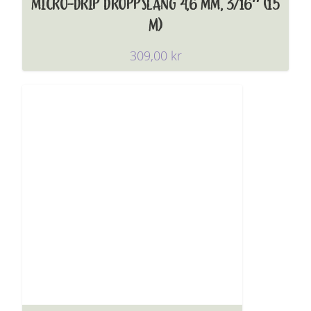
MICRO-DRIP DROPPSLANG 4,6 MM, 3/16″ (15
M)
309,00
kr