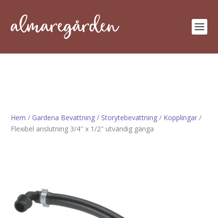
Hem
/
Gardena Bevattning
/
Storytebevattning
/
Kopplingar
/
Flexibel anslutning 3/4″ x 1/2″ utvändig gänga