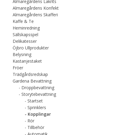
Almaregårdens Lakrits
Almaregårdens Konfekt
Almaregårdens Skafferi
Kaffe & Te
Heminredning
Sällskapsspel
Delikatesser
Öjbro Ullprodukter
Belysning
Kastanjestaket
Fröer
Trädgårdsredskap
Gardena Bevattning
Droppbevattning
Storytebevattning
Startset
Sprinklers
Kopplingar
Rör
Tillbehör
Automatik