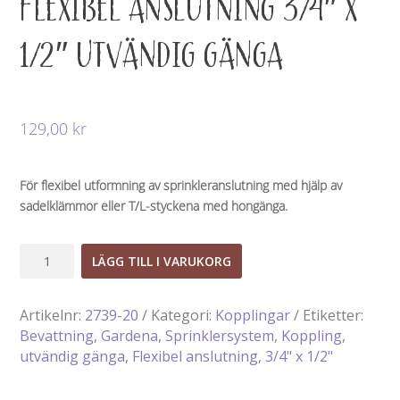
FLEXIBEL ANSLUTNING 3/4″ X
1/2″ UTVÄNDIG GÄNGA
129,00
kr
För flexibel utformning av sprinkleranslutning med hjälp av
sadelklämmor eller T/L-styckena med hongänga.
Flexibel
LÄGG TILL I VARUKORG
anslutning
3/4"
Artikelnr:
2739-20
Kategori:
Kopplingar
Etiketter:
x
Bevattning
,
Gardena
,
Sprinklersystem
,
Koppling
,
1/2"
utvändig gänga
,
Flexibel anslutning
,
3/4" x 1/2"
utvändig
gänga
mängd