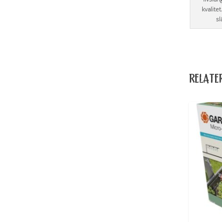
kvalite
sl
RELATE