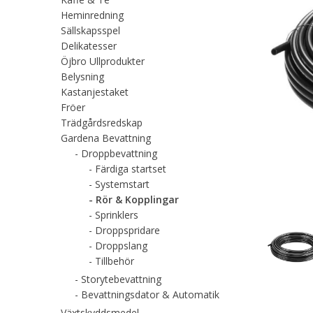
Heminredning
Sällskapsspel
Delikatesser
Öjbro Ullprodukter
Belysning
Kastanjestaket
Fröer
Trädgårdsredskap
Gardena Bevattning
Droppbevattning
Färdiga startset
Systemstart
Rör & Kopplingar
Sprinklers
Droppspridare
Droppslang
Tillbehör
Storytebevattning
Bevattningsdator & Automatik
Växtskyddsmedel