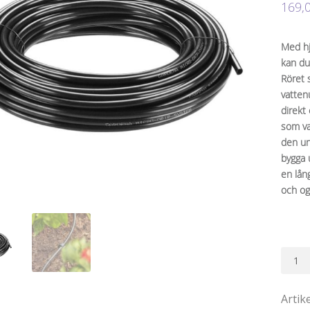
169,
Med hj
kan du
Röret 
vattenu
direkt 
som va
den un
bygga 
en lån
och og
Fördel
4,6
mm
Artik
3/16",