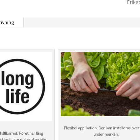
Etike
15m
mäng
rivning
Flexibel applikation. Den kan installeras över
hållbarhet. Röret har lång
under marken.
gd tack vare material av hög