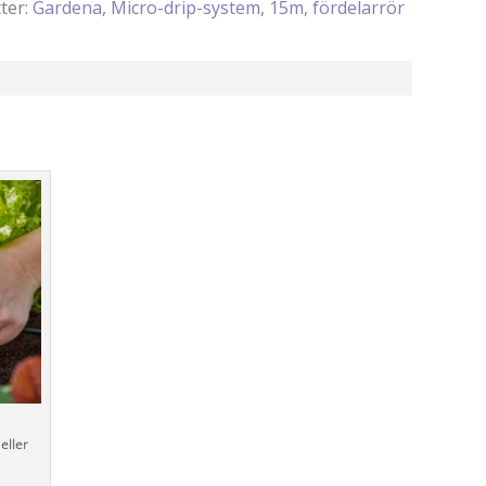
tter:
Gardena
,
Micro-drip-system
,
15m
,
fördelarrör
d
 eller