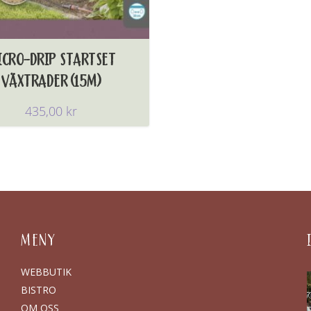
ICRO-DRIP STARTSET
VÄXTRADER (15M)
435,00
kr
MENY
WEBBUTIK
BISTRO
OM OSS