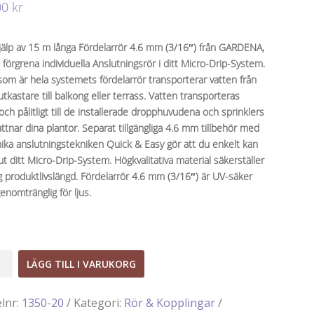
00
kr
älp av 15 m långa Fördelarrör 4.6 mm (3/16″) från GARDENA,
 förgrena individuella Anslutningsrör i ditt Micro-Drip-System.
som är hela systemets fördelarrör transporterar vatten från
tkastare till balkong eller terrass. Vatten transporteras
och pålitligt till de installerade dropphuvudena och sprinklers
ttnar dina plantor. Separat tillgängliga 4.6 mm tillbehör med
ika anslutningstekniken Quick & Easy gör att du enkelt kan
ut ditt Micro-Drip-System. Högkvalitativa material säkerställer
g produktlivslängd. Fördelarrör 4.6 mm (3/16″) är UV-säker
enomtränglig för ljus.
arrör
LÄGG TILL I VARUKORG
elnr:
1350-20
Kategori:
Rör & Kopplingar