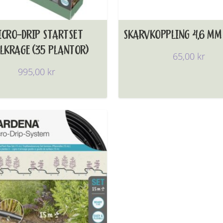
ICRO-DRIP STARTSET
SKARVKOPPLING 4,6 MM 
LKRAGE (35 PLANTOR)
65,00
kr
995,00
kr