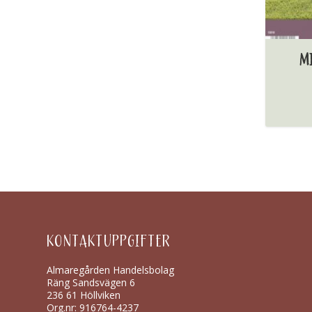
M
KONTAKTUPPGIFTER
Almaregården Handelsbolag
Räng Sandsvägen 6
236 61 Höllviken
Org.nr: 916764-4237