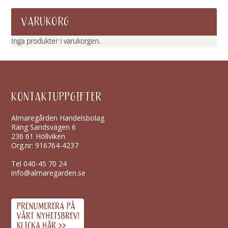
VARUKORG
Inga produkter i varukorgen.
KONTAKTUPPGIFTER
Almaregården Handelsbolag
Räng Sandsvägen 6
236 61 Höllviken
Org.nr: 916764-4237
Tel
040-45 70 24
info@almaregarden.se