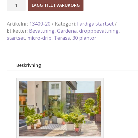
Micro-
LÄGG TILL I VARUKORG
Drip
Startset
Artikelnr:
13400-20
Kategori:
Färdiga startset
Terrass
Etiketter:
Bevattning
,
Gardena
,
droppbevattning
,
(30
startset
,
micro-drip
,
Terass
,
30 plantor
plantor)
mängd
Beskrivning