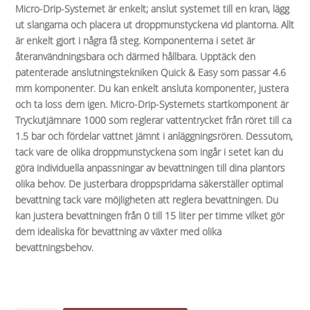
Micro-Drip-Systemet är enkelt; anslut systemet till en kran, lägg
ut slangarna och placera ut droppmunstyckena vid plantorna. Allt
är enkelt gjort i några få steg. Komponenterna i setet är
återanvändningsbara och därmed hållbara. Upptäck den
patenterade anslutningstekniken Quick & Easy som passar 4.6
mm komponenter. Du kan enkelt ansluta komponenter, justera
och ta loss dem igen. Micro-Drip-Systemets startkomponent är
Tryckutjämnare 1000 som reglerar vattentrycket från röret till ca
1.5 bar och fördelar vattnet jämnt i anläggningsrören. Dessutom,
tack vare de olika droppmunstyckena som ingår i setet kan du
göra individuella anpassningar av bevattningen till dina plantors
olika behov. De justerbara droppspridarna säkerställer optimal
bevattning tack vare möjligheten att reglera bevattningen. Du
kan justera bevattningen från 0 till 15 liter per timme vilket gör
dem idealiska för bevattning av växter med olika
bevattningsbehov.