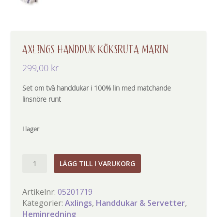
AXLINGS HANDDUK KÖKSRUTA MARIN
299,00
kr
Set om två handdukar i 100% lin med matchande
linsnöre runt
I lager
Axlings
LÄGG TILL I VARUKORG
Handduk
Köksruta
Artikelnr:
05201719
marin
Kategorier:
Axlings
,
Handdukar & Servetter
,
mängd
Heminredning