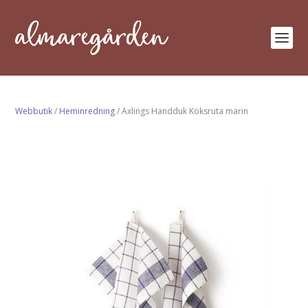
Webbutik
/
Heminredning
/ Axlings Handduk Köksruta marin