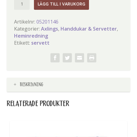
Axlings
LÄGG TILL I VARUKORG
Pappservett
Kritstreck
Artikelnr:
05201146
marin
Kategorier:
Axlings
,
Handdukar & Servetter
,
mängd
Heminredning
Etikett:
servett
BESKRIVNING
RELATERADE PRODUKTER