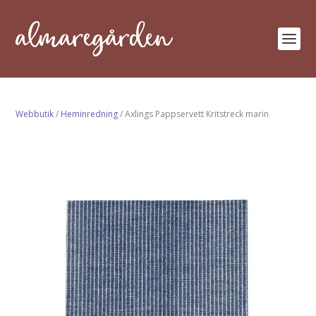
Webbutik
/
Heminredning
/ Axlings Pappservett Kritstreck marin