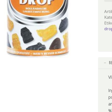
drop
män
Arti
Kat
Etik
dro
B
Vi
I
po
a
%)