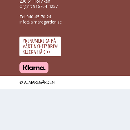
236 61 Höllviken
Org.nr: 916764-4237
Tel
040-45 70 24
info@almaregarden.se
© ALMAREGÅRDEN