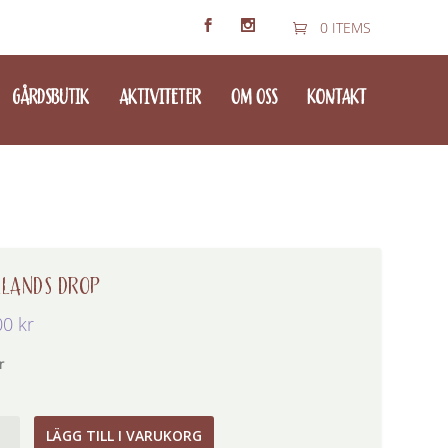
0 ITEMS
GÅRDSBUTIK
AKTIVITETER
OM OSS
KONTAKT
LANDS DROP
00
kr
r
ands
LÄGG TILL I VARUKORG