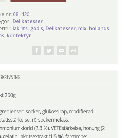
gd
kelnr:
081420
egori:
Delikatesser
etter:
lakrits
,
godis
,
Delikatesser
,
mix
,
hollands
ps
,
konfektyr
ESKRIVNING
kt 250g
ngredienser
: socker, glukossirap, modifierad
tatisstärkelse, rörsockermelass,
mmoniumklorid (2.3 %),
VETE
stärkelse, honung (2
, gelatin, lakritsextrakt (1.5 %), färgämne: