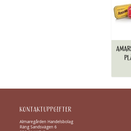
AMARE
PL
KONTAKTUPPGIFTER
Almaregården Handelsbolag
Räng Sandsvägen 6