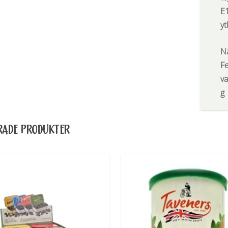
E
y
N
Fe
va
g
RADE PRODUKTER