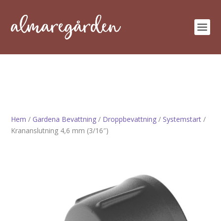
Hem
/
Gardena Bevattning
/
Droppbevattning
/
Systemstart
/
Krananslutning 4,6 mm (3/16″)