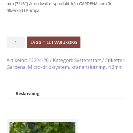
mm (3/16″) är en kvalitetsprodukt från GARDENA som är
tillverkad i Europa.
Krananslutning
LÄGG TILL I VARUKORG
4,6
mm
Artikelnr:
13224-20
Kategori:
Systemstart
Etiketter:
(3/16")
Gardena
,
Micro-drip-system
,
krananslutning
,
4.6mm
mängd
Beskrivning