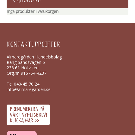
VARUKORG
Inga produkter i varukorgen.
KONTAKTUPPGIFTER
Almaregården Handelsbolag
Räng Sandsvägen 6
236 61 Höllviken
Org.nr: 916764-4237
Tel
040-45 70 24
info@almaregarden.se