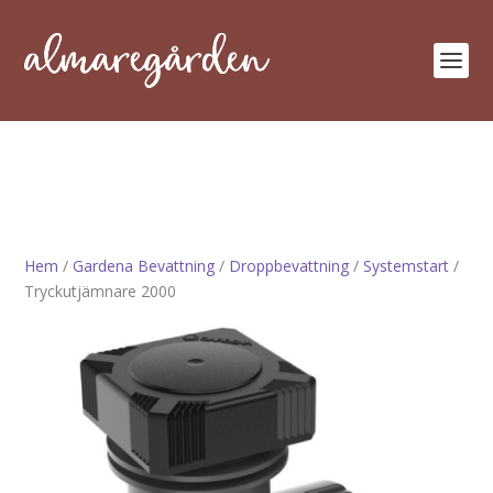
Hem
/
Gardena Bevattning
/
Droppbevattning
/
Systemstart
/
Tryckutjämnare 2000