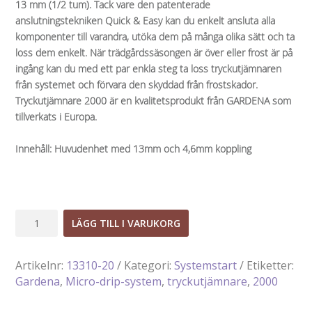
13 mm (1/2 tum). Tack vare den patenterade
anslutningstekniken Quick & Easy kan du enkelt ansluta alla
komponenter till varandra, utöka dem på många olika sätt och ta
loss dem enkelt. När trädgårdssäsongen är över eller frost är på
ingång kan du med ett par enkla steg ta loss tryckutjämnaren
från systemet och förvara den skyddad från frostskador.
Tryckutjämnare 2000 är en kvalitetsprodukt från GARDENA som
tillverkats i Europa.
Innehåll: Huvudenhet med 13mm och 4,6mm koppling
Tryckutjämnare
LÄGG TILL I VARUKORG
2000
mängd
Artikelnr:
13310-20
Kategori:
Systemstart
Etiketter:
Gardena
,
Micro-drip-system
,
tryckutjämnare
,
2000