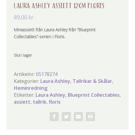
LAURA ASHLEY ASSIETT 12CM FLORIS
89,00
kr
Miniassiett från Laura Ashley från ”Blueprint
Collectables”-serien i Floris.
Slut i lager
Artikelnr:
05178274
Kategorier:
Laura Ashley
,
Tallrikar & Skålar
,
Heminredning
Etiketter:
Laura Ashley
,
Blueprint Collectables
,
assiett
,
tallrik
,
floris