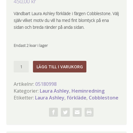
450,00
kr
Vändbart Laura Ashley förkläde i färgen Cobblestone. Välj
själv vilket motiv du vill ha med fint blomtyck på ena
sidan och breda ränder på anda sidan.
Endast 2 kvar i lager
Laura
LÄGG TILL I VARUKORG
Ashley
förkläde
Artikelnr:
05180998
ELVEDEN
Kategorier:
Laura Ashley
,
Heminredning
COBBLESTONE
Etiketter:
Laura Ashley
,
förkläde
,
Cobblestone
mängd