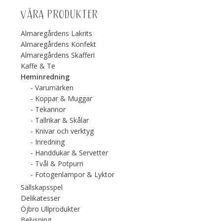
VÅRA PRODUKTER
Almaregårdens Lakrits
Almaregårdens Konfekt
Almaregårdens Skafferi
Kaffe & Te
Heminredning
Varumärken
Koppar & Muggar
Tekannor
Tallrikar & Skålar
Knivar och verktyg
Inredning
Handdukar & Servetter
Tvål & Potpurri
Fotogenlampor & Lyktor
Sällskapsspel
Delikatesser
Öjbro Ullprodukter
Belysning