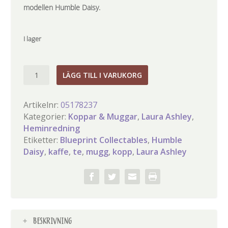
modellen Humble Daisy.
I lager
Laura
LÄGG TILL I VARUKORG
Ashley
mugg
Artikelnr:
05178237
Humble
Kategorier:
Koppar & Muggar
,
Laura Ashley
,
Daisy
Heminredning
mängd
Etiketter:
Blueprint Collectables
,
Humble
Daisy
,
kaffe
,
te
,
mugg
,
kopp
,
Laura Ashley
BESKRIVNING