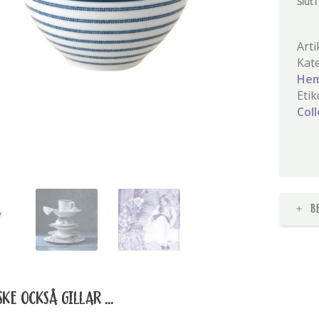
Slut i
Arti
Kat
Hem
Etik
Col
B
KE OCKSÅ GILLAR …