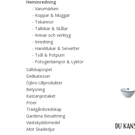
Heminredning
Varumärken
Koppar & Muggar
Tekannor
Tallrikar & Skålar
Knivar och verktyg
Inredning
Handdukar & Servetter
Tvål & Potpurri
Fotogenlampor & Lyktor
Sällskapsspel
Delikatesser
Öjbro Ullprodukter
Belysning
Kastanjestaket
Fröer
Trädgårdsredskap
Gardena Bevattning
Växtskyddsmedel
DU KANS
Mot Skadedjur