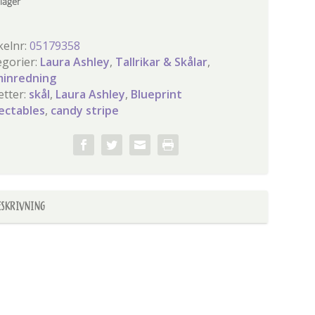
 lager
kelnr:
05179358
egorier:
Laura Ashley
,
Tallrikar & Skålar
,
inredning
etter:
skål
,
Laura Ashley
,
Blueprint
lectables
,
candy stripe
ESKRIVNING