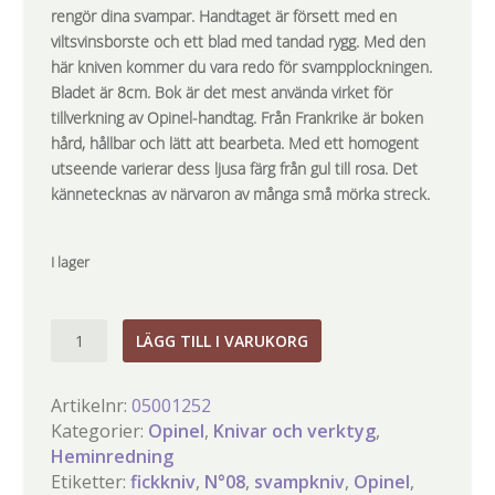
rengör dina svampar. Handtaget är försett med en
viltsvinsborste och ett blad med tandad rygg. Med den
här kniven
kommer du vara redo för svampplockningen.
Bladet är 8cm.
Bok är det mest använda virket för
tillverkning av Opinel-handtag. Från Frankrike är boken
hård, hållbar och lätt att bearbeta. Med ett homogent
utseende varierar dess ljusa färg från gul till rosa. Det
kännetecknas av närvaron av många små mörka streck.
I lager
N°08
LÄGG TILL I VARUKORG
Svampkniv-
Opinel
Artikelnr:
05001252
mängd
Kategorier:
Opinel
,
Knivar och verktyg
,
Heminredning
Etiketter:
fickkniv
,
N°08
,
svampkniv
,
Opinel
,