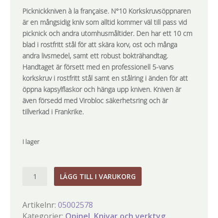
Picknickkniven à la française.
N°10 Korkskruvsöppnaren
är en mångsidig kniv som alltid kommer väl till pass vid
picknick och andra utomhusmåltider. Den har ett 10 cm
blad i rostfritt stål för att skära korv, ost och många
andra livsmedel, samt ett robust bokträhandtag.
Handtaget är försett med en professionell 5-varvs
korkskruv i rostfritt stål samt en stålring i änden för att
öppna kapsylflaskor och hänga upp kniven. Kniven är
även försedd med Virobloc säkerhetsring och är
tillverkad i Frankrike.
I lager
N°10
LÄGG TILL I VARUKORG
"Vin
och
Artikelnr:
05002578
ost"
Kategorier:
Opinel
,
Knivar och verktyg
,
korkskruv