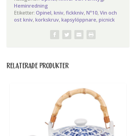
Heminredning
kniv-
Etiketter:
Opinel
,
kniv
,
fickkniv
,
N°10
,
Vin och
Opinel
ost kniv
,
korkskruv
,
kapsylöppnare
,
picnick
mängd
RELATERADE PRODUKTER