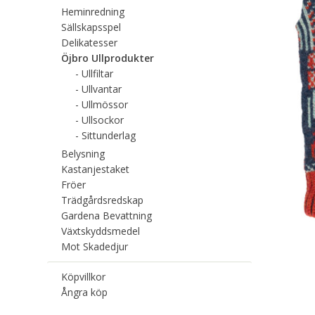
Heminredning
Sällskapsspel
Delikatesser
Öjbro Ullprodukter
Ullfiltar
Ullvantar
Ullmössor
Ullsockor
Sittunderlag
Belysning
Kastanjestaket
Fröer
Trädgårdsredskap
Gardena Bevattning
Växtskyddsmedel
Mot Skadedjur
Köpvillkor
Ångra köp