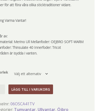
er för att föra våra olika sticktraditioner vidare.
ing Varma Vantar!
r av:
rmaterial: Merino Ull Mellanfoder: OEJBRO SOFT-WARM
nfoder: Thinsulate 40 Innerfoder: Tricot
råden är isydda i vanten.
orlek
o
LÄGG TILL I VARUKORG
vante
ia
kelnr:
06OSCA41TV
a
egorier:
Tumvantar
,
Ullvantar
,
Öjbro
gd