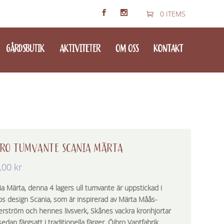
0 ITEMS
GÅRDSBUTIK
AKTIVITETER
OM OSS
KONTAKT
BRO TUMVANTE SCANIA MÄRTA
,00
kr
ia Märta, denna 4 lagers ull tumvante är uppstickad i
os design Scania, som är inspirerad av Märta Måås-
terström och hennes livsverk, Skånes vackra kronhjortar
edan färgsatt i traditionella färger. Öjbro Vantfabrik