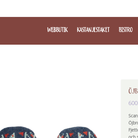
WEBBUTIK
KASTANJESTAKET
BISTRO
ÖJ
600
Scan
Öjbr
Fjet
och s