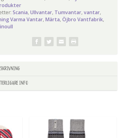
produkter
etter:
Scania
,
Ullvantar
,
Tumvantar
,
vantar
,
ning Varma Vantar
,
Märta
,
Öjbro Vantfabrik
,
inoull
ESKRIVNING
TTERLIGARE INFO