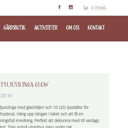
0 ITEMS
GÅRDSBUTIK
AKTIVITETER
OM OSS
KONTAKT
TYLJUSSLINGA GLOW
,00
kr
ljusslinga med glashöljen och 10 LED-ljuskällor för
husbruk. Häng upp slingan i taket och att få en
ingsfull inredning. Perfekt att dekorera med till vardags
fest. Trivs också utomhus men under tak.