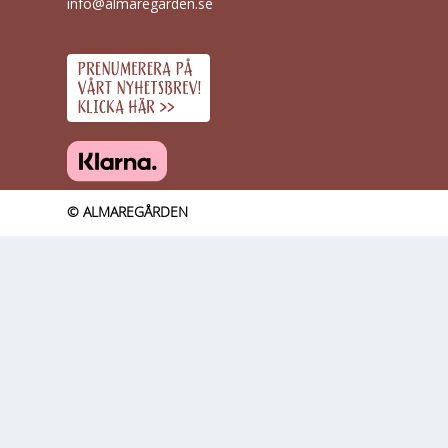
info@almaregarden.se
© ALMAREGÅRDEN