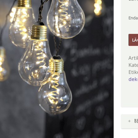
Endas
Party
LÄ
Glo
män
Arti
Kat
Etik
dek
B