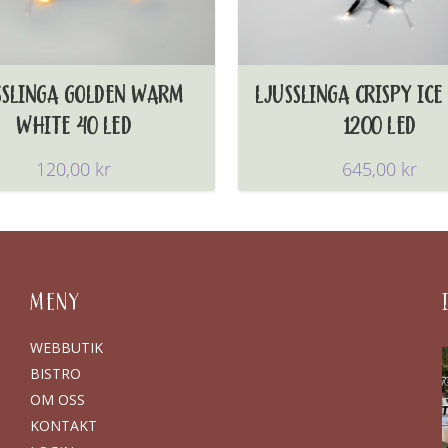
SSLINGA GOLDEN WARM
LJUSSLINGA CRISPY ICE
WHITE 40 LED
1200 LED
120,00
kr
645,00
kr
MENY
WEBBUTIK
BISTRO
OM OSS
KONTAKT