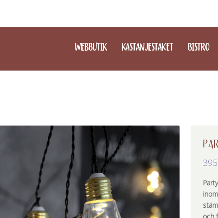
WEBBUTIK
KASTANJESTAKET
BISTRO
PAR
395
Party
inom
stämn
och 