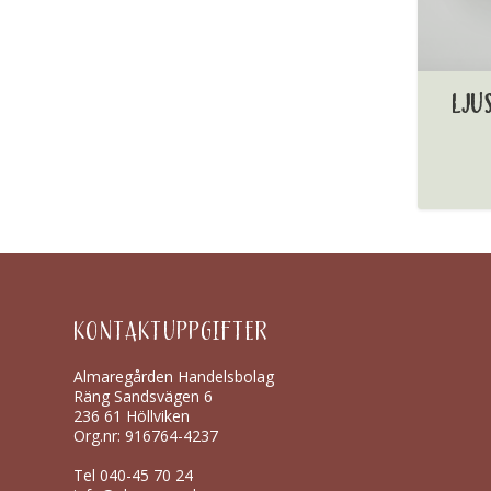
LJU
KONTAKTUPPGIFTER
Almaregården Handelsbolag
Räng Sandsvägen 6
236 61 Höllviken
Org.nr: 916764-4237
Tel
040-45 70 24