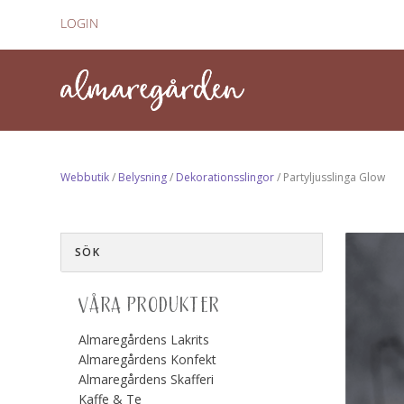
LOGIN
Webbutik
/
Belysning
/
Dekorationsslingor
/ Partyljusslinga Glow
VÅRA PRODUKTER
Almaregårdens Lakrits
Almaregårdens Konfekt
Almaregårdens Skafferi
Kaffe & Te