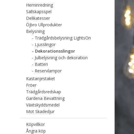
Heminredning
Sällskapsspel
Delikatesser
Öjbro Ullprodukter
Belysning
Trädgårdsbelysning LightsOn
Ljusslingor
Dekorationsslingor
Julbelysning och dekoration
Batteri
Reservlampor
Kastanjestaket
Fröer
Trädgårdsredskap
Gardena Bevattning
Växtskyddsmedel
Mot Skadedjur
Köpvillkor
Ångra köp