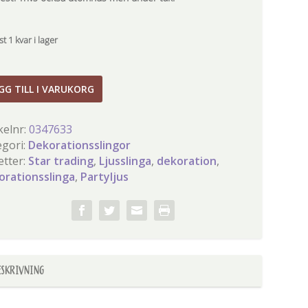
t 1 kvar i lager
ljusslinga
GG TILL I VARUKORG
w
gd
kelnr:
0347633
egori:
Dekorationsslingor
etter:
Star trading
,
Ljusslinga
,
dekoration
,
orationsslinga
,
Partyljus
ESKRIVNING