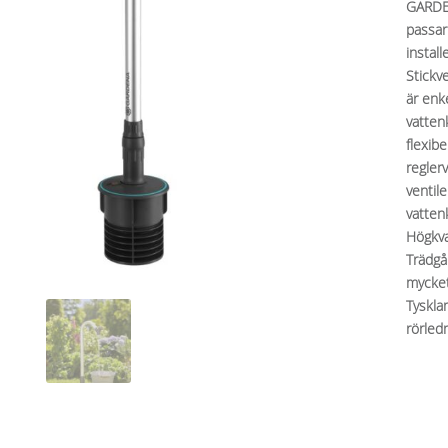
GARDEN
passar
install
Stickv
är enk
vatten
flexibe
regler
ventil
vatten
Högkval
Trädgår
mycket
Tyskla
rörled