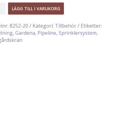
ne
LÄGG TILL I VARUKORG
årdskran
d
elnr:
8252-20
Kategori:
Tillbehör
Etiketter:
tning
,
Gardena
,
Pipeline
,
Sprinklersystem
,
gårdskran