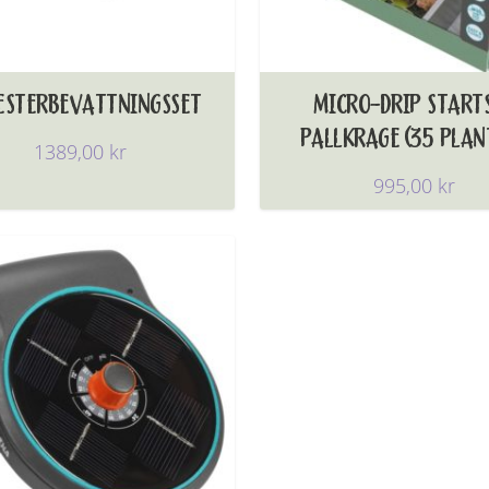
ESTERBEVATTNINGSSET
MICRO-DRIP START
PALLKRAGE (35 PLAN
1389,00
kr
995,00
kr