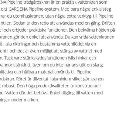
A Pipeline trädgårdskran är en praktisk vattenkran som
 ditt GARDENA Pipeline-system. Med bara några enkla steg
erar du utomhuskranen, utan några extra verktyg, till Pipeline
entilen. Sedan är den redo att användas med en gång. Driften
el och erbjuder praktiska funktioner. Den bekväma höjden på
kranen gör den enkel att använda. Du kan vrida vattenkranen
lt i alla riktningar och bestämma vattenflödet via en
ventil och det är även möjligt att stänga av vattnet med
en. Tack vare stänkskyddsfunktionen fylls hinkar och
kannor stänkfritt, även om du inte har anslutit en slang.
itativa och hållbara material används till Pipeline
dskran. Röret är tillverkat i aluminium vilket gör kranen
 robust. Den höga produktkvaliteten är konstruerad i
nd. Vatten där det behövs. Enkel tillgång till vatten med
ningar under marken.