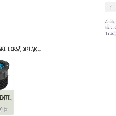
Pipeli
Trädg
mäng
Artik
Bevat
Träd
KE OCKSÅ GILLAR …
ENTIL
00
kr