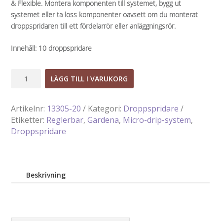
& Flexible. Montera komponenten till systemet, bygg ut
systemet eller ta loss komponenter oavsett om du monterat
droppspridaren till ett fördelarrör eller anläggningsrör.
Innehåll: 10 droppspridare
Reglerbar
LÄGG TILL I VARUKORG
droppspridare
mängd
Artikelnr:
13305-20
Kategori:
Droppspridare
Etiketter:
Reglerbar
,
Gardena
,
Micro-drip-system
,
Droppspridare
Beskrivning