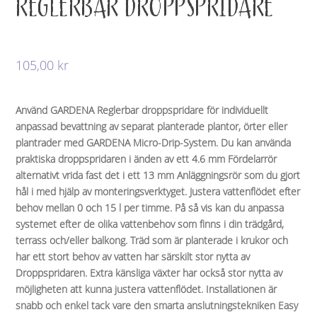
REGLERBAR DROPPSPRIDARE
105,00
kr
Använd GARDENA Reglerbar droppspridare för individuellt
anpassad bevattning av separat planterade plantor, örter eller
plantrader med GARDENA Micro-Drip-System. Du kan använda
praktiska droppspridaren i änden av ett 4.6 mm Fördelarrör
alternativt vrida fast det i ett 13 mm Anläggningsrör som du gjort
hål i med hjälp av monteringsverktyget. Justera vattenflödet efter
behov mellan 0 och 15 l per timme. På så vis kan du anpassa
systemet efter de olika vattenbehov som finns i din trädgård,
terrass och/eller balkong. Träd som är planterade i krukor och
har ett stort behov av vatten har särskilt stor nytta av
Droppspridaren. Extra känsliga växter har också stor nytta av
möjligheten att kunna justera vattenflödet. Installationen är
snabb och enkel tack vare den smarta anslutningstekniken Easy