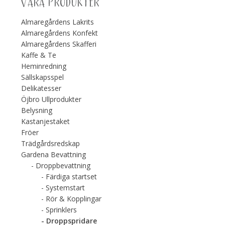
VÅRA PRODUKTER
Almaregårdens Lakrits
Almaregårdens Konfekt
Almaregårdens Skafferi
Kaffe & Te
Heminredning
Sällskapsspel
Delikatesser
Öjbro Ullprodukter
Belysning
Kastanjestaket
Fröer
Trädgårdsredskap
Gardena Bevattning
Droppbevattning
Färdiga startset
Systemstart
Rör & Kopplingar
Sprinklers
Droppspridare