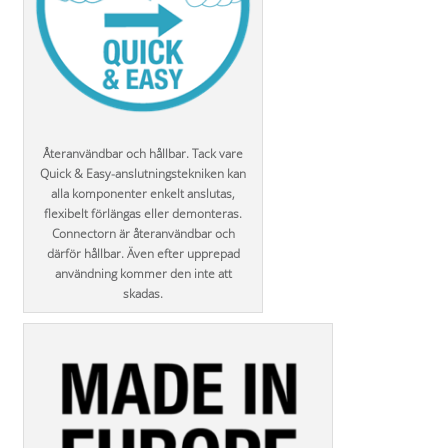
Återanvändbar och hållbar. Tack vare
Quick & Easy-anslutningstekniken kan
alla komponenter enkelt anslutas,
flexibelt förlängas eller demonteras.
Connectorn är återanvändbar och
därför hållbar. Även efter upprepad
användning kommer den inte att
skadas.