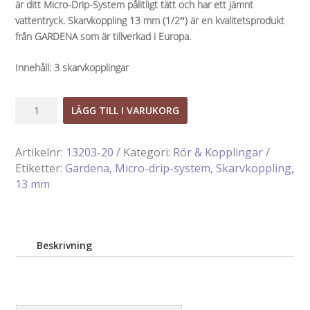
är ditt Micro-Drip-System pålitligt tätt och har ett jämnt
vattentryck. Skarvkoppling 13 mm (1/2″) är en kvalitetsprodukt
från GARDENA som är tillverkad i Europa.
Innehåll: 3 skarvkopplingar
Skarvkoppling
LÄGG TILL I VARUKORG
13
mm
Artikelnr:
13203-20
Kategori:
Rör & Kopplingar
(1/2")
Etiketter:
Gardena
,
Micro-drip-system
,
Skarvkoppling
,
mängd
13 mm
Beskrivning