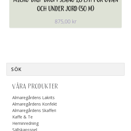
MICRO-DRIP DROPPSLANG 1,6 L/H FÖR OVAN
OCH UNDER JORD (50 M)
875,00
kr
VÅRA PRODUKTER
Almaregårdens Lakrits
Almaregårdens Konfekt
Almaregårdens Skafferi
Kaffe & Te
Heminredning
Sällskapsspel