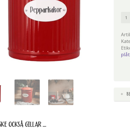
Strö
Röd
plåt
Arti
pepp
Kat
män
Etik
plå
B
KE OCKSÅ GILLAR …