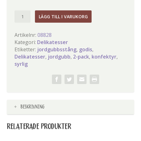
Syrlig
LÄGG TILL I VARUKORG
jordgubbsstång
2-
Artikelnr:
08828
pack
Kategori:
Delikatesser
mängd
Etiketter:
jordgubbsstång
,
godis
,
Delikatesser
,
jordgubb
,
2-pack
,
konfektyr
,
syrlig
BESKRIVNING
RELATERADE PRODUKTER