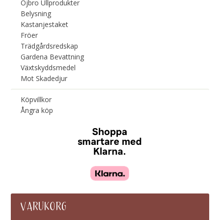
Öjbro Ullprodukter
Belysning
Kastanjestaket
Fröer
Trädgårdsredskap
Gardena Bevattning
Växtskyddsmedel
Mot Skadedjur
Köpvillkor
Ångra köp
VARUKORG