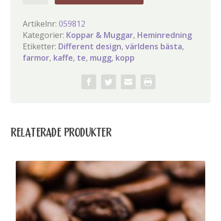
bästa
farmor
Artikelnr:
059812
mugg
Kategorier:
Koppar & Muggar
,
Heminredning
mängd
Etiketter:
Different design
,
världens bästa
,
farmor
,
kaffe
,
te
,
mugg
,
kopp
RELATERADE PRODUKTER