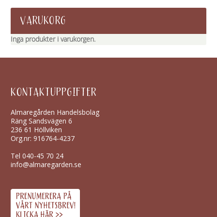
VARUKORG
Inga produkter i varukorgen.
KONTAKTUPPGIFTER
Almaregården Handelsbolag
Räng Sandsvägen 6
236 61 Höllviken
Org.nr: 916764-4237
Tel
040-45 70 24
info@almaregarden.se