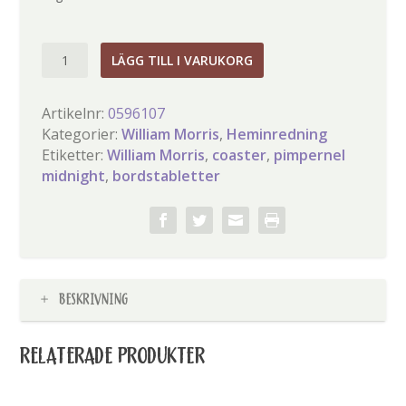
William
LÄGG TILL I VARUKORG
Morris
Pimpernel
Artikelnr:
0596107
midnight
Kategorier:
William Morris
,
Heminredning
Bordstabletter
Etiketter:
William Morris
,
coaster
,
pimpernel
mängd
midnight
,
bordstabletter
BESKRIVNING
RELATERADE PRODUKTER