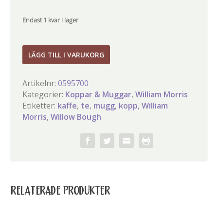
Endast 1 kvar i lager
William
LÄGG TILL I VARUKORG
Morris
Willow
Artikelnr:
0595700
Bough
Kategorier:
Koppar & Muggar
,
William Morris
2-
Etiketter:
kaffe
,
te
,
mugg
,
kopp
,
William
pack
Morris
,
Willow Bough
muggar
mängd
RELATERADE PRODUKTER