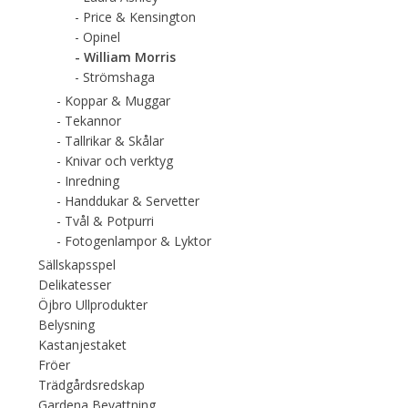
Price & Kensington
Opinel
William Morris
Strömshaga
Koppar & Muggar
Tekannor
Tallrikar & Skålar
Knivar och verktyg
Inredning
Handdukar & Servetter
Tvål & Potpurri
Fotogenlampor & Lyktor
Sällskapsspel
Delikatesser
Öjbro Ullprodukter
Belysning
Kastanjestaket
Fröer
Trädgårdsredskap
Gardena Bevattning