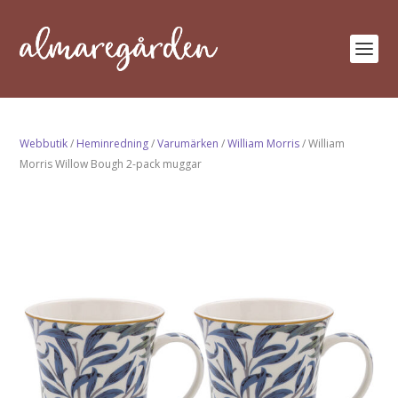
Webbutik
/
Heminredning
/
Varumärken
/
William Morris
/ William
Morris Willow Bough 2-pack muggar