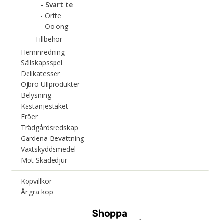
Svart te
Örtte
Oolong
Tillbehör
Heminredning
Sällskapsspel
Delikatesser
Öjbro Ullprodukter
Belysning
Kastanjestaket
Fröer
Trädgårdsredskap
Gardena Bevattning
Växtskyddsmedel
Mot Skadedjur
Köpvillkor
Ångra köp