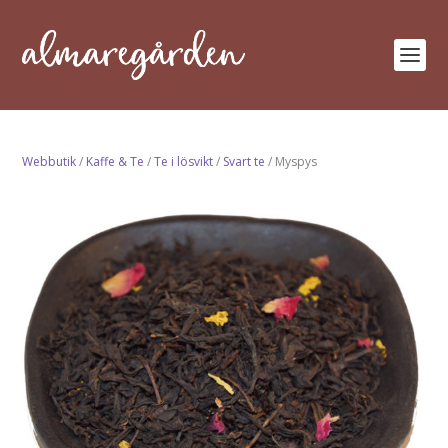
Webbutik
/
Kaffe & Te
/
Te i lösvikt
/
Svart te
/ Myspys