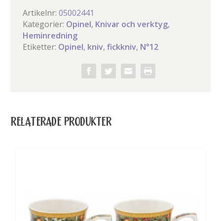
Opinel
Artikelnr:
05002441
mängd
Kategorier:
Opinel
,
Knivar och verktyg
,
Heminredning
Etiketter:
Opinel
,
kniv
,
fickkniv
,
N°12
RELATERADE PRODUKTER