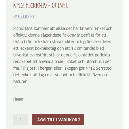
N°12 FICKKNIV- OPINEL
395,00
kr
Picnic-fans kommer att älska det här kniven! Enkel och
effektiv, denna sågtandade fickkniv är perfekt för att
skära bröd och skära stora frukter och grönsaker. Med
ett lackerat bokhandtag och ett 12 cm tandat blad
tillverkat av rostfritt stål är denna fickkniv det perfekta
redskapet att använda både i köket och utomhus i det
fria. Till sjöss, i bergen eller i skogen gör N°12 Serrated
det enkelt att laga mat snabbt och effektivt, även ute i
naturen.
I lager
N°12
LÄGG TILL I VARUKORG
fickkniv-