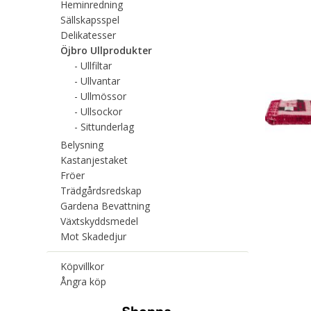
Heminredning
Sällskapsspel
Delikatesser
Öjbro Ullprodukter
Ullfiltar
Ullvantar
Ullmössor
Ullsockor
Sittunderlag
Belysning
Kastanjestaket
Fröer
Trädgårdsredskap
Gardena Bevattning
Växtskyddsmedel
Mot Skadedjur
Köpvillkor
Ångra köp