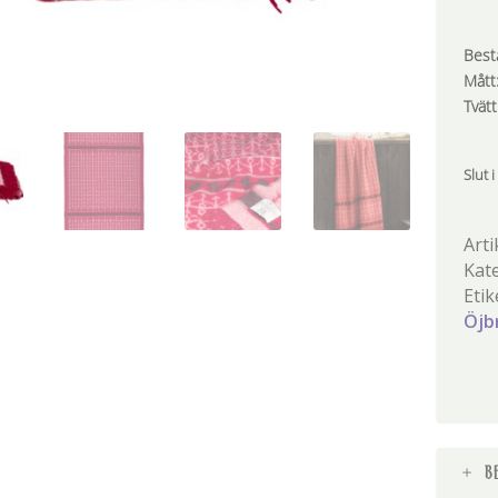
Best
Mått
Tvätt
Slut i
Arti
Kat
Etik
Öjb
B