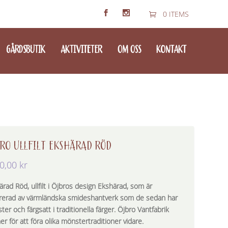
0 ITEMS
GÅRDSBUTIK
AKTIVITETER
OM OSS
KONTAKT
RO ULLFILT EKSHÄRAD RÖD
0,00
kr
rad Röd, ullfilt i Öjbros design Ekshärad, som är
irerad av värmländska smideshantverk som de sedan har
er och färgsatt i traditionella färger. Öjbro Vantfabrik
er för att föra olika mönstertraditioner vidare.