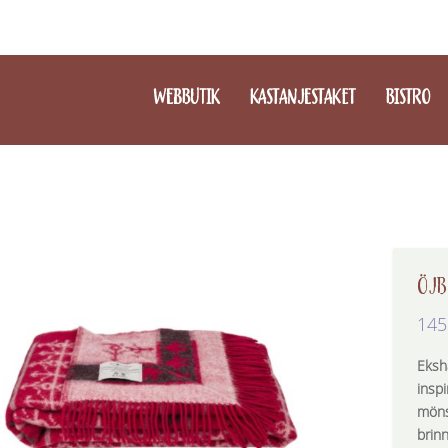
WEBBUTIK
KASTANJESTAKET
BISTRO
ÖJB
145
Ekshä
insp
mönst
brinn