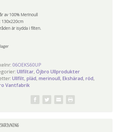
år av 100% Merinoull
: 130x220cm
råden är isydda i filten.
 lager
kelnr:
06OEKS60UP
egorier:
Ullfiltar
,
Öjbro Ullprodukter
etter:
Ullfilt
,
pläd
,
merinoull
,
Ekshärad
,
röd
,
ro Vantfabrik
ESKRIVNING