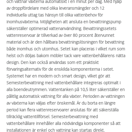
och vattnar växterna automatiskt i en minut per dag. Med hjälp
av droppfördelare med olika leveransmängder och 12
individuella uttag tas hänsyn till olika vattenbehov för
inomhusväxterna. Möjligheten att ansluta en bevattningspump
säkerställer optimerad vattenanvändning. Bevattningssetets
vattenreservoar är tillverkad av över 80 procent återvunnet
material och är den hållbara bevattningslösningen för bevattning
både inomhus och utomhus. Setet kan placeras i vilket rum som
helst och döljas bakom möbler tack vare vattenbehållarens nätta
design. Den kan också användas som ett praktiskt
förvaringsalternativ för de enskilda komponenterna i setet.
Systemet har en modern och smart design, vilket gör att
Semesterbevattning med vattenbehållare integreras optimalt i
alla boendeutrymmen. Vattentanken på 10,5 liter säkerställer en
pålitlig automatisk vattning för alla växter. Perioden av vattningen
av växterna kan väljas efter önskemål. Är du borta en längre
period kan flera vattenreservoarer anslutas för att säkerställa
tillräcklig vattentillförsel. Semesterbevattning med
vattenbehållare innehåller alla nödvändiga komponenter så att
installationen är enkel och vattning kan startas direkt.