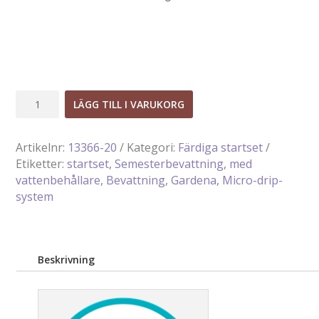
Semesterbevattningsset
LÄGG TILL I VARUKORG
med
vattenbehållare
Artikelnr:
13366-20
Kategori:
Färdiga startset
mängd
Etiketter:
startset
,
Semesterbevattning
,
med
vattenbehållare
,
Bevattning
,
Gardena
,
Micro-drip-
system
Beskrivning