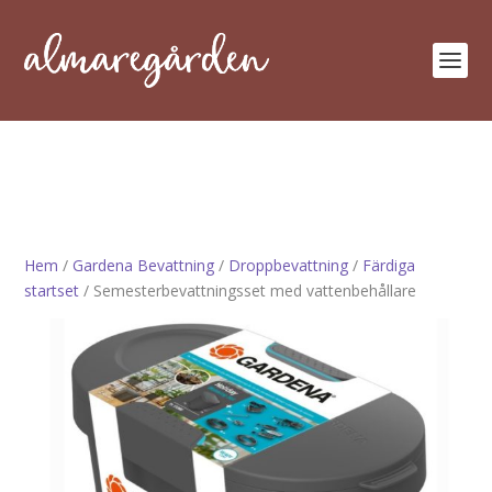
Hem
/
Gardena Bevattning
/
Droppbevattning
/
Färdiga
startset
/ Semesterbevattningsset med vattenbehållare