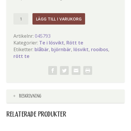
Skogsgläntan
LÄGG TILL I VARUKORG
mängd
Artikelnr:
045793
Kategorier:
Te i lösvikt
,
Rött te
Etiketter:
blåbär
,
björnbär
,
lösvikt
,
rooibos
,
rött te
BESKRIVNING
RELATERADE PRODUKTER