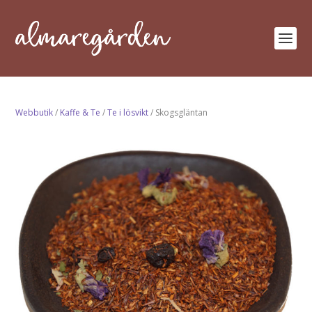
Webbutik
/
Kaffe & Te
/
Te i lösvikt
/ Skogsgläntan