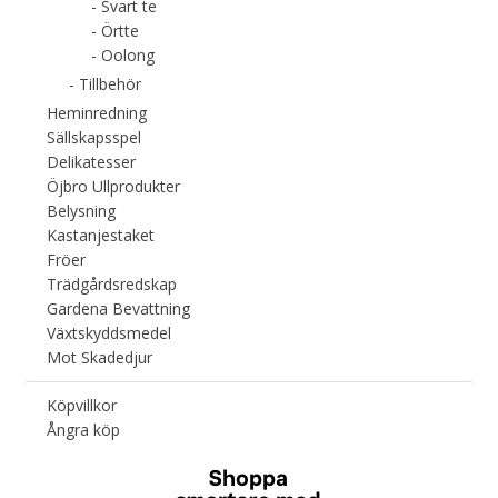
Svart te
Örtte
Oolong
Tillbehör
Heminredning
Sällskapsspel
Delikatesser
Öjbro Ullprodukter
Belysning
Kastanjestaket
Fröer
Trädgårdsredskap
Gardena Bevattning
Växtskyddsmedel
Mot Skadedjur
Köpvillkor
Ångra köp