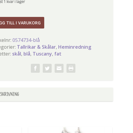
t 1 kvar i lager
any
GG TILL I VARUKORG
kelnr:
0574734-blå
gd
egorier:
Tallrikar & Skålar
,
Heminredning
etter:
skål
,
blå
,
Tuscany
,
fat
ESKRIVNING