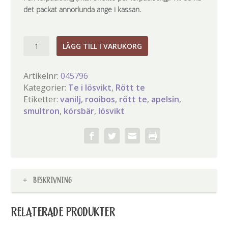
det packat annorlunda ange i kassan.
Vänskap
LÄGG TILL I VARUKORG
mängd
Artikelnr:
045796
Kategorier:
Te i lösvikt
,
Rött te
Etiketter:
vanilj
,
rooibos
,
rött te
,
apelsin
,
smultron
,
körsbär
,
lösvikt
BESKRIVNING
RELATERADE PRODUKTER