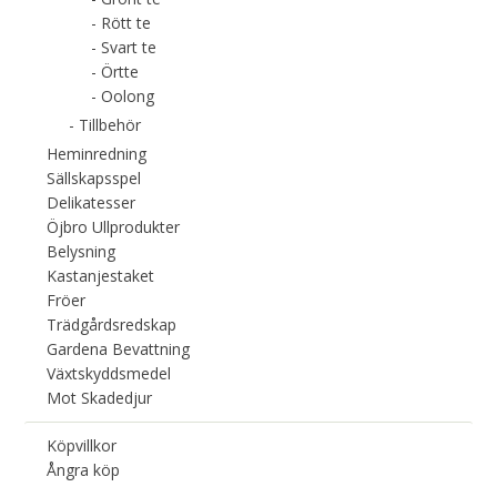
Rött te
Svart te
Örtte
Oolong
Tillbehör
Heminredning
Sällskapsspel
Delikatesser
Öjbro Ullprodukter
Belysning
Kastanjestaket
Fröer
Trädgårdsredskap
Gardena Bevattning
Växtskyddsmedel
Mot Skadedjur
Köpvillkor
Ångra köp