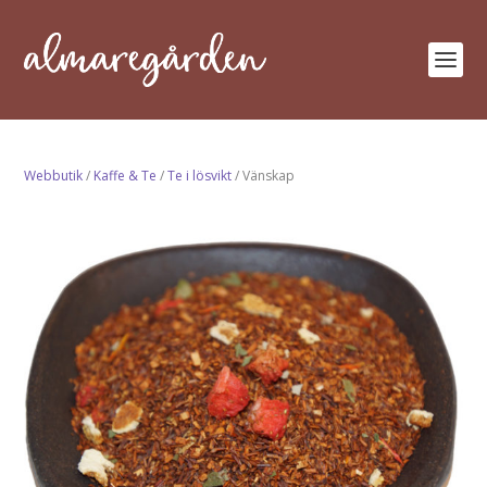
Webbutik
/
Kaffe & Te
/
Te i lösvikt
/ Vänskap