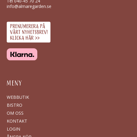
Tel
040-45 70 24
info@almaregarden.se
MENY
WEBBUTIK
BISTRO
OM OSS
KONTAKT
LOGIN
ÅNGRA KÖP