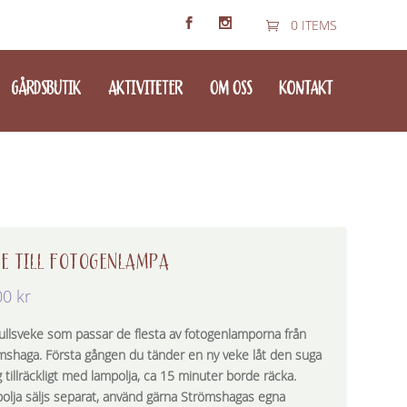
0 ITEMS
GÅRDSBUTIK
AKTIVITETER
OM OSS
KONTAKT
E TILL FOTOGENLAMPA
00
kr
llsveke som passar de flesta av fotogenlamporna från
mshaga. Första gången du tänder en ny veke låt den suga
g tillräckligt med lampolja, ca 15 minuter borde räcka.
olja säljs separat, använd gärna Strömshagas egna