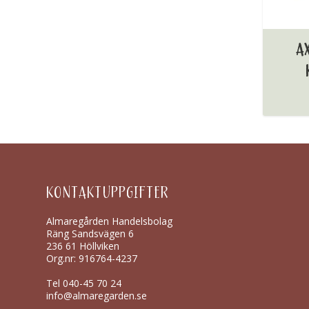
A
KONTAKTUPPGIFTER
Almaregården Handelsbolag
Räng Sandsvägen 6
236 61 Höllviken
Org.nr: 916764-4237
Tel
040-45 70 24
info@almaregarden.se