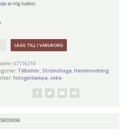
olja
av hög kvalitet.
r
LÄGG TILL I VARUKORG
genlampa
kelnr:
07116210
gd
egorier:
Tillbehör
,
Strömshaga
,
Heminredning
etter:
fotogenlampa
,
veke
ESKRIVNING