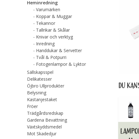
Heminredning
Varumärken
Koppar & Muggar
Tekannor
Tallrikar & Skålar
Knivar och verktyg
Inredning
Handdukar & Servetter
Tvål & Potpurri
Fotogenlampor & Lyktor
Sällskapsspel
Delikatesser
DU KANS
Öjbro Ullprodukter
Belysning
Kastanjestaket
Fröer
Trädgårdsredskap
Gardena Bevattning
Växtskyddsmedel
LAMPO
Mot Skadedjur